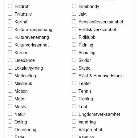
Friidrott
Innebandy
Friluftsliv
Jakt
Korthål
Pensionärsverksamhet
Kulturarrangemang
Politisk verksamhet
Kulturevenemang
Ridklubb
Kulturverksamhet
Ridning
Kurser
Scouting
Linedance
Skidor
Lokaluthyrning
Skytte
Mattcurling
Släkt & Hembygdsfors
Missbruk
Teater
Motion
Tennis
Motor
Tidning
Musik
Trial
Natur
Ungdomsverksamhet
Odling
Vandring
Orientering
Välgörenhet
Padel
Vävning