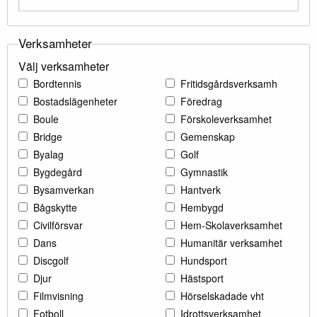
Verksamheter
Välj verksamheter
Bordtennis
Fritidsgårdsverksamh
Bostadslägenheter
Föredrag
Boule
Förskoleverksamhet
Bridge
Gemenskap
Byalag
Golf
Bygdegård
Gymnastik
Bysamverkan
Hantverk
Bågskytte
Hembygd
Civilförsvar
Hem-Skolaverksamhet
Dans
Humanitär verksamhet
Discgolf
Hundsport
Djur
Hästsport
Filmvisning
Hörselskadade vht
Fotboll
Idrottsverksamhet