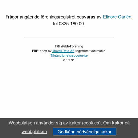
Frågor angående föreningsregistret besvaras av
Elinore Carlén
,
tel 0325-180 00.
FRI Webb-Förening
®
FRI
är ett av
Idavall Data AB
registrerat varumärke.
Tillgänglighetsredogörelse
v 5.2.31
Webbplatsen använder sig av kakor (cookies).
Om kakor på
webbplatsen
Godkänn nödvändiga kakor