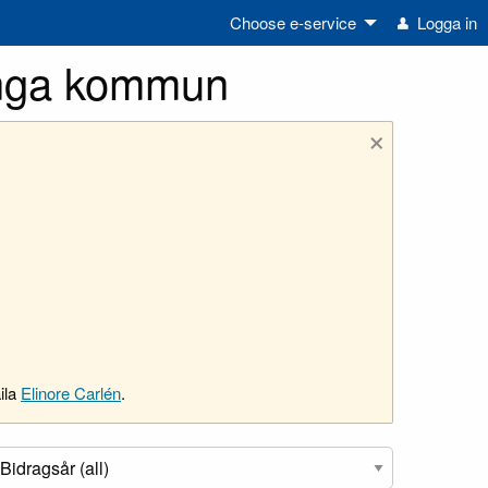
Choose e-service
Logga in
unga kommun
×
ila
Elinore Carlén
.