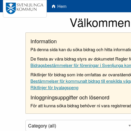
Hem
Välkommen 
Information
På denna sida kan du söka bidrag och hitta informa
De flesta av våra bidrag styrs av dokumetet Regler f
Bidragsbestämmelser för föreningar i Svenljunga k
Riktlinjer för bidrag som inte omfattas av ovanståend
Bestämmelser för kommunalt bidrag till enskilda vä
Riktlinjer för byalagspeng
Inloggningsuppgifter och lösenord
För att kunna söka bidrag behöver ni vara registrerad