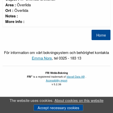
Area :
Överlida
Ort :
Överlida
Notes :
More info :
För information om vårt bokningsystem och behörighet kontakta
Emma Nors
, tel 0325 - 183 13
FRI
Webb-Bokning
®
FRI
is a registrered trademark of
Idavall Data AB
.
Accessibility report
v 5.2.36
The website uses cookies.
About cookies on this website
Accept necessary cookies