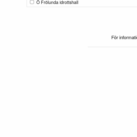
Ö Frölunda idrottshall
För informat