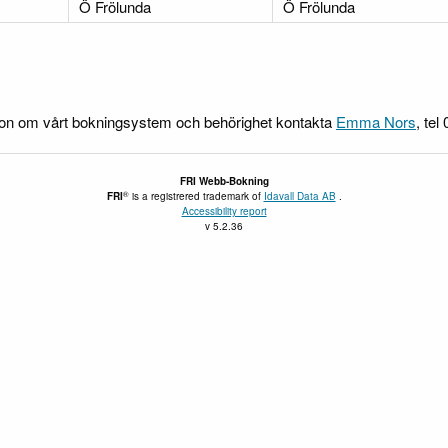
Ö Frölunda
Ö Frölunda
ion om vårt bokningsystem och behörighet kontakta
Emma Nors
, tel
FRI
Webb-Bokning
®
FRI
is a registrered trademark of
Idavall Data AB
.
Accessibility report
v 5.2.36