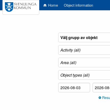
Home
Object information
Resul