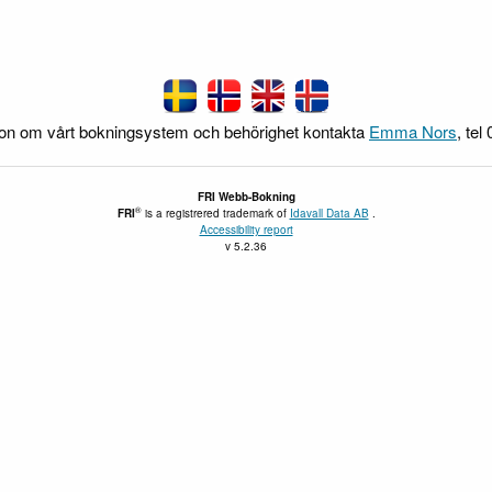
ion om vårt bokningsystem och behörighet kontakta
Emma Nors
, tel
FRI
Webb-Bokning
®
FRI
is a registrered trademark of
Idavall Data AB
.
Accessibility report
v 5.2.36