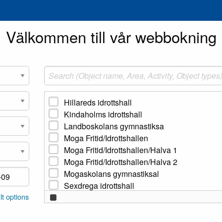
Välkommen till vår webbokning
Hillareds idrottshall
Kindaholms idrottshall
Landboskolans gymnastiksa
Moga Fritid/Idrottshallen
Moga Fritid/Idrottshallen/Halva 1
Moga Fritid/Idrottshallen/Halva 2
Mogaskolans gymnastiksal
Sexdrega idrottshall
t options
Ö Frölunda idrottshall
Överlida idrottshall