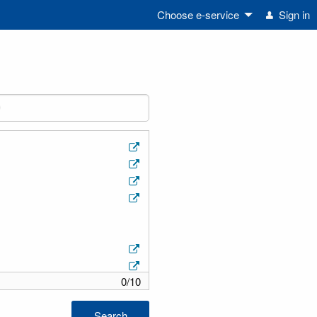
Choose e-service
Sign in
0
/
10
Search